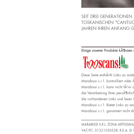
SEIT DREI GENERATIONEN 
TOSKANISCHEN "CANTUCCI
JAHREN IHREN ANFANG
Einige unserer Produkte kÃ¶nnen 
Diese Seite enthÃ¤lt Links zu and
Marabissi s.r.l. kontrolliert ode
Marabissi s.r.l. kann nicht fÃ¼r 
die Verarbeitung Ihrer persÃ¶nli
die vorhandenen Links und lesen
Marabissi s.r.l. Bietet Links zu 
Marabissi s.r.l. garantiert nicht 
MARABISSI S.R.L. ZONA ARTIGIA
VAT/FC: 01321030528, R.E.A. SI 