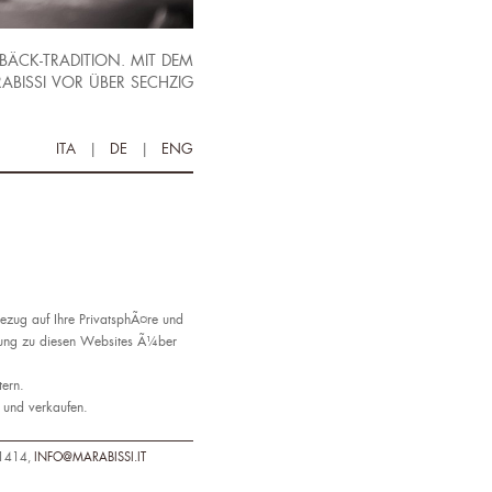
EBÄCK-TRADITION. MIT DEM
BISSI VOR ÜBER SECHZIG
ITA
|
DE
|
ENG
Bezug auf Ihre PrivatsphÃ¤re und
ndung zu diesen Websites Ã¼ber
tern.
n und verkaufen.
61414,
INFO@MARABISSI.IT