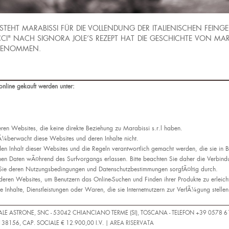
STEHT MARABISSI FÜR DIE VOLLENDUNG DER ITALIENISCHEN FEING
" NACH SIGNORA JOLE’S REZEPT HAT DIE GESCHICHTE VON MARA
 GENOMMEN.
online gekauft werden unter:
eren Websites, die keine direkte Beziehung zu Marabissi s.r.l haben.
r Ã¼berwacht diese Websites und deren Inhalte nicht.
den Inhalt dieser Websites und die Regeln verantwortlich gemacht werden, die sie in 
chen Daten wÃ¤hrend des Surfvorgangs erlassen. Bitte beachten Sie daher die Verbi
 Sie deren Nutzungsbedingungen und Datenschutzbestimmungen sorgfÃ¤ltig durch.
anderen Websites, um Benutzern das Online-Suchen und Finden ihrer Produkte zu erleich
die Inhalte, Dienstleistungen oder Waren, die sie Internetnutzern zur VerfÃ¼gung stelle
NALE ASTRONE, SNC - 53042 CHIANCIANO TERME (SI), TOSCANA - TELEFON +39 0578 
138156, CAP. SOCIALE € 12.900,00 I.V. |
AREA RISERVATA