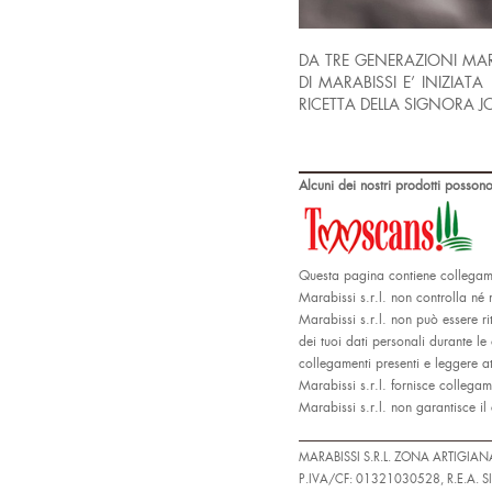
DA TRE GENERAZIONI MARA
DI MARABISSI E’ INIZIA
RICETTA DELLA SIGNORA JO
Alcuni dei nostri prodotti possono
Questa pagina contiene collegamen
Marabissi s.r.l. non controlla né 
Marabissi s.r.l. non può essere ri
dei tuoi dati personali durante le
collegamenti presenti e leggere a
Marabissi s.r.l. fornisce collegame
Marabissi s.r.l. non garantisce il c
MARABISSI S.R.L. ZONA ARTIGIA
P.IVA/CF: 01321030528, R.E.A. S