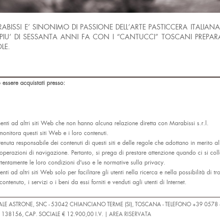
BISSI E’ SINONIMO DI PASSIONE DELL’ARTE PASTICCERA ITALIANA
TA PIU’ DI SESSANTA ANNI FA CON I “CANTUCCI” TOSCANI PREP
LE.
 essere acquistati presso:
ti ad altri siti Web che non hanno alcuna relazione diretta con Marabissi s.r.l.
monitora questi siti Web e i loro contenuti.
tenuta responsabile dei contenuti di questi siti e delle regole che adottano in merito a
 operazioni di navigazione. Pertanto, si prega di prestare attenzione quando ci si coll
ttentamente le loro condizioni d'uso e le normative sulla privacy.
nti ad altri siti Web solo per facilitare gli utenti nella ricerca e nella possibilità di tr
ontenuto, i servizi o i beni da essi forniti e venduti agli utenti di Internet.
NALE ASTRONE, SNC - 53042 CHIANCIANO TERME (SI), TOSCANA - TELEFONO +39 0578
I 138156, CAP. SOCIALE € 12.900,00 I.V. |
AREA RISERVATA