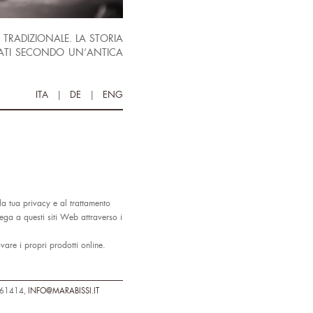
 TRADIZIONALE. LA STORIA
ARATI SECONDO UN’ANTICA
ITA
|
DE
|
ENG
lla tua privacy e al trattamento
ega a questi siti Web attraverso i
ovare i propri prodotti online.
 61414,
INFO@MARABISSI.IT