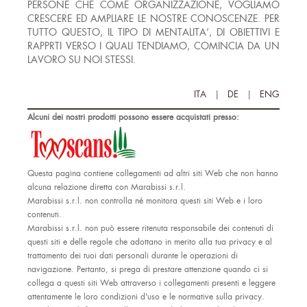
PERSONE CHE COME ORGANIZZAZIONE, VOGLIAMO
CRESCERE ED AMPLIARE LE NOSTRE CONOSCENZE. PER
TUTTO QUESTO, IL TIPO DI MENTALITA’, DI OBIETTIVI E
RAPPRTI VERSO I QUALI TENDIAMO, COMINCIA DA UN
LAVORO SU NOI STESSI.
ITA
|
DE
|
ENG
Alcuni dei nostri prodotti possono essere acquistati presso:
Questa pagina contiene collegamenti ad altri siti Web che non hanno
alcuna relazione diretta con Marabissi s.r.l.
Marabissi s.r.l. non controlla né monitora questi siti Web e i loro
contenuti.
Marabissi s.r.l. non può essere ritenuta responsabile dei contenuti di
questi siti e delle regole che adottano in merito alla tua privacy e al
trattamento dei tuoi dati personali durante le operazioni di
navigazione. Pertanto, si prega di prestare attenzione quando ci si
collega a questi siti Web attraverso i collegamenti presenti e leggere
attentamente le loro condizioni d'uso e le normative sulla privacy.