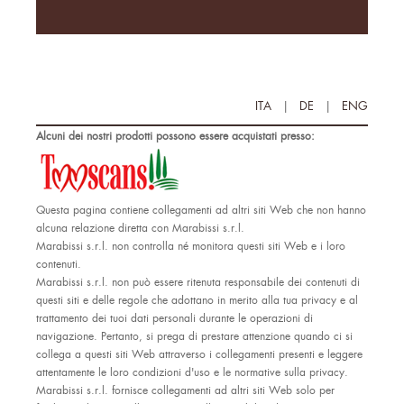
ITA
|
DE
|
ENG
Alcuni dei nostri prodotti possono essere acquistati presso:
Questa pagina contiene collegamenti ad altri siti Web che non hanno
alcuna relazione diretta con Marabissi s.r.l.
Marabissi s.r.l. non controlla né monitora questi siti Web e i loro
contenuti.
Marabissi s.r.l. non può essere ritenuta responsabile dei contenuti di
questi siti e delle regole che adottano in merito alla tua privacy e al
trattamento dei tuoi dati personali durante le operazioni di
navigazione. Pertanto, si prega di prestare attenzione quando ci si
collega a questi siti Web attraverso i collegamenti presenti e leggere
attentamente le loro condizioni d'uso e le normative sulla privacy.
Marabissi s.r.l. fornisce collegamenti ad altri siti Web solo per