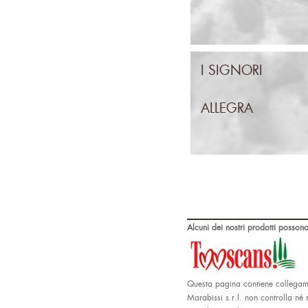
I SIGNORI
ALLEGRA
Alcuni dei nostri prodotti possono
Questa pagina contiene collegamen
Marabissi s.r.l. non controlla né 