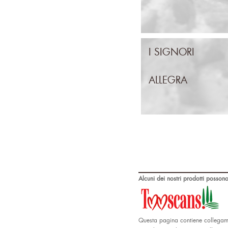
I SIGNORI
ALLEGRA
Alcuni dei nostri prodotti possono
Questa pagina contiene collegamen