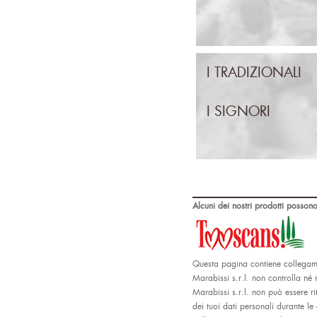
I TRADIZIONALI
I SIGNORI
Alcuni dei nostri prodotti possono
Questa pagina contiene collegamen
Marabissi s.r.l. non controlla né 
Marabissi s.r.l. non può essere ri
dei tuoi dati personali durante le