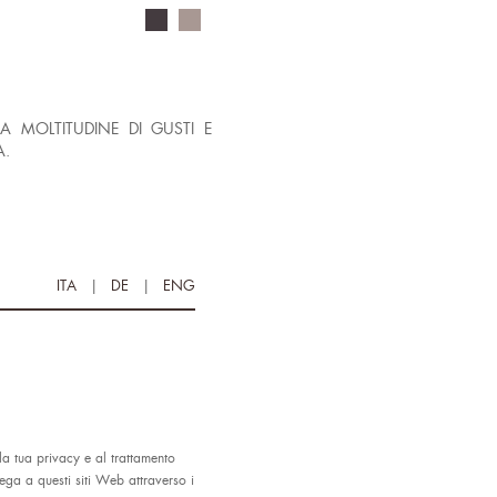
A MOLTITUDINE DI GUSTI E
A.
ITA
|
DE
|
ENG
lla tua privacy e al trattamento
ega a questi siti Web attraverso i