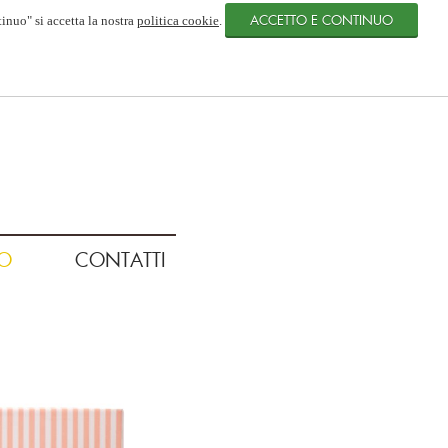
tinuo" si accetta la nostra
politica cookie
.
O
CONTATTI