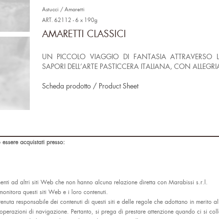
Astucci / Amaretti
ART. 62112 - 6 x 190g
AMARETTI CLASSICI
UN PICCOLO VIAGGIO DI FANTASIA ATTRAVERSO L
SAPORI DELL’ARTE PASTICCERA ITALIANA, CON ALLEGRI
Scheda prodotto / Product Sheet
 essere acquistati presso:
ti ad altri siti Web che non hanno alcuna relazione diretta con Marabissi s.r.l.
monitora questi siti Web e i loro contenuti.
tenuta responsabile dei contenuti di questi siti e delle regole che adottano in merito a
 operazioni di navigazione. Pertanto, si prega di prestare attenzione quando ci si coll