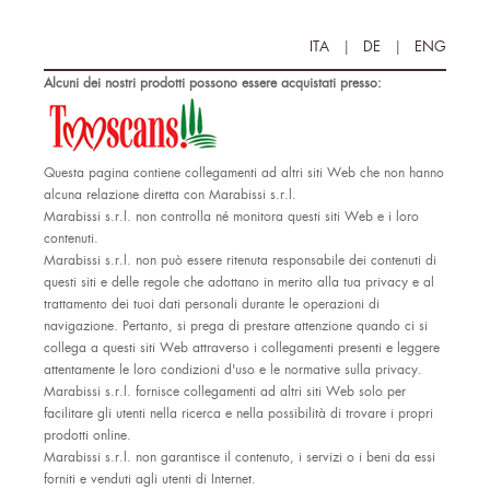
ITA
|
DE
|
ENG
Alcuni dei nostri prodotti possono essere acquistati presso:
Questa pagina contiene collegamenti ad altri siti Web che non hanno
alcuna relazione diretta con Marabissi s.r.l.
Marabissi s.r.l. non controlla né monitora questi siti Web e i loro
contenuti.
Marabissi s.r.l. non può essere ritenuta responsabile dei contenuti di
questi siti e delle regole che adottano in merito alla tua privacy e al
trattamento dei tuoi dati personali durante le operazioni di
navigazione. Pertanto, si prega di prestare attenzione quando ci si
collega a questi siti Web attraverso i collegamenti presenti e leggere
attentamente le loro condizioni d'uso e le normative sulla privacy.
Marabissi s.r.l. fornisce collegamenti ad altri siti Web solo per
facilitare gli utenti nella ricerca e nella possibilità di trovare i propri
prodotti online.
Marabissi s.r.l. non garantisce il contenuto, i servizi o i beni da essi
forniti e venduti agli utenti di Internet.